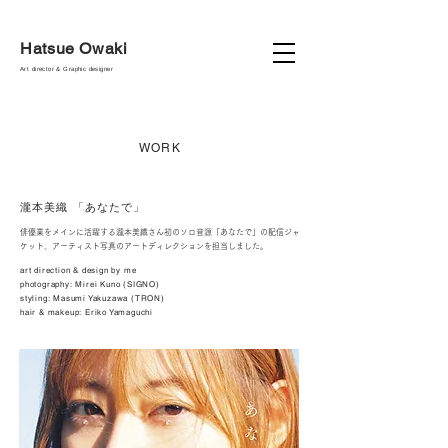
Hatsue Owaki
Art director & Graphic designer
WORK
瀧本美織 「あなたで」
俳優業をメインに活躍する瀧本美織さん初のソロ音源「あなたで」の配信ジャ
ケット、アーティスト写真のアートディレクションを担当しました。
art direction & design by me
photography: Mirei Kuno (SIGNO)
styling: Masumi Yakuzawa (TRON)
hair & makeup: Eriko Yamaguchi