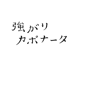
​©︎ 2026 Hatsue Owaki