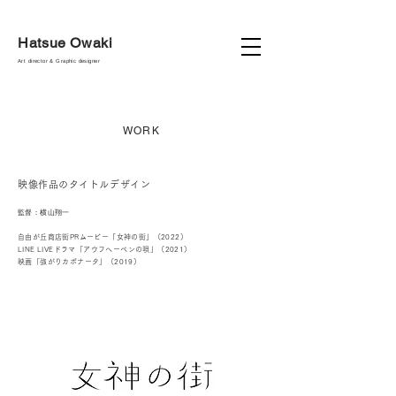
Hatsue Owaki
Art director & Graphic designer
WORK
映像作品のタイトルデザイン
監督：​横山翔一
自由が丘商店街PRムービー「女神の街」（2022）
LINE LIVEドラマ「アウフヘーベンの唄」（2021）
映画「強がりカポナータ」（2019）