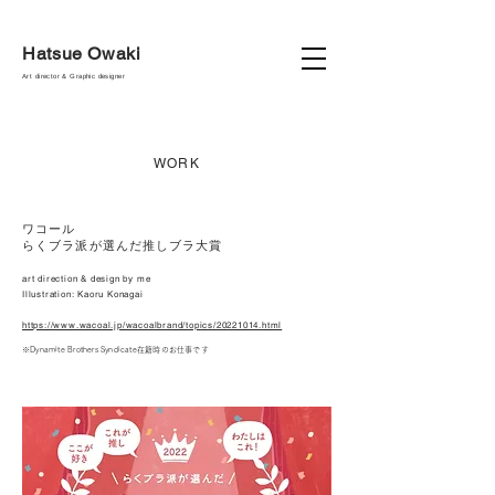
Hatsue Owaki
Art director & Graphic designer
WORK
ワコール
らくブラ派が選んだ推しブラ大賞
art direction & design by me
Illustration: Kaoru Konagai
https://www.wacoal.jp/wacoalbrand/topics/20221014.html
※Dynamite Brothers Syndicate在籍時のお仕事です